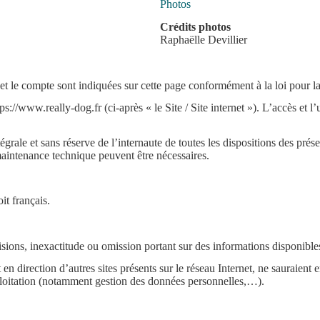
Photos
Crédits photos
Raphaëlle Devillier
r et le compte sont indiquées sur cette page conformément à la loi pou
tps://www.really-dog.fr (ci-après « le Site / Site internet »). L’accès et 
tégrale et sans réserve de l’internaute de toutes les dispositions des pré
 maintenance technique peuvent être nécessaires.
oit français.
isions, inexactitude ou omission portant sur des informations disponibles
en direction d’autres sites présents sur le réseau Internet, ne sauraient 
xploitation (notamment gestion des données personnelles,…).