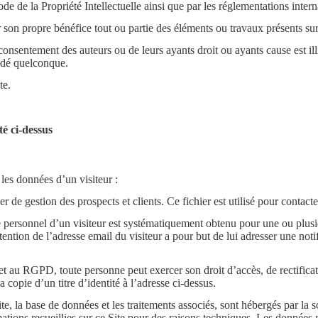
Code de la Propriété Intellectuelle ainsi que par les réglementations inter
r son propre bénéfice tout ou partie des éléments ou travaux présents sur 
consentement des auteurs ou de leurs ayants droit ou ayants cause est illi
édé quelconque.
te.
té ci-dessus
 les données d’un visiteur :
r de gestion des prospects et clients. Ce fichier est utilisé pour contac
ersonnel d’un visiteur est systématiquement obtenu pour une ou plusieur
ention de l’adresse email du visiteur a pour but de lui adresser une noti
t au RGPD, toute personne peut exercer son droit d’accès, de rectificat
copie d’un titre d’identité à l’adresse ci-dessus.
te, la base de données et les traitements associés, sont hébergés par la 
mations recueillies sur ce Site pour des raisons techniques. Les données r