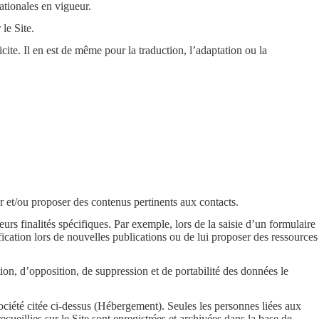
nationales en vigueur.
le Site.
cite. Il en est de même pour la traduction, l’adaptation ou la
ter et/ou proposer des contenus pertinents aux contacts.
s finalités spécifiques. Par exemple, lors de la saisie d’un formulaire
fication lors de nouvelles publications ou de lui proposer des ressources
ion, d’opposition, de suppression et de portabilité des données le
société citée ci-dessus (Hébergement). Seules les personnes liées aux
ecueillies sur le Site sont enregistrées et archivées dans la base de